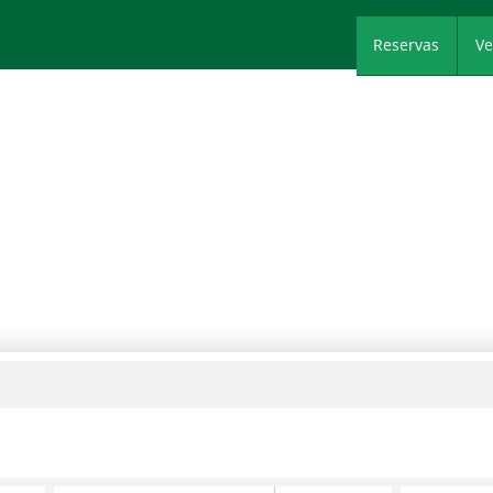
+51 944 455 
Reservas
Ve